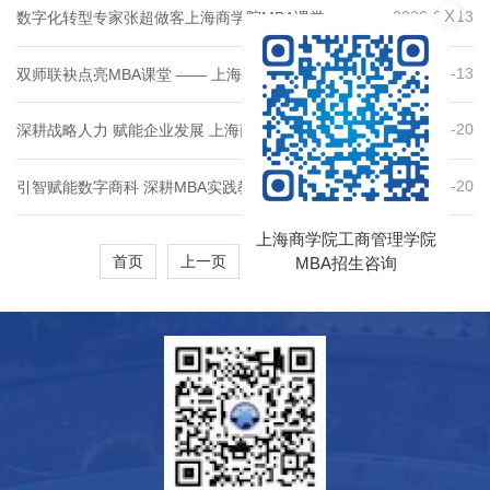
X
2026-05-13
数字化转型专家张超做客上海商学院MBA课堂 —— 数
字转型与组织变革深度解析
2026-05-13
双师联袂点亮MBA课堂 —— 上海商学院MBA中心特邀
行业大咖开展流通创新前沿讲座
2026-04-20
深耕战略人力 赋能企业发展 上海商学院MBA特邀行业
专家娄振宇开展人力资源管理专题授课
2026-04-20
引智赋能数字商科 深耕MBA实践教学——上海商学院工
商管理学院聘任王秦教授为MBA特邀客座教授
上海商学院工商管理学院
MBA招生咨询
首页
上一页
下一页
末页