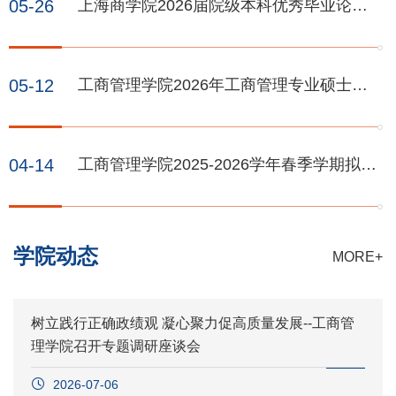
05-26
上海商学院2026届院级本科优秀毕业论文
视角 零售业管理 22207040208 黄佳美 基于 ECSI 模型
(设计)汇总表
的连锁超市顾客满意度影响因素研究——以永辉超市...
05-12
工商管理学院2026年工商管理专业硕士研
究生导师任职资格遴选审核通过名单公示
04-14
工商管理学院2025-2026学年春季学期拟出
版教材（第二批）结果公示
学院动态
MORE+
树立践行正确政绩观 凝心聚力促高质量发展--工商管
理学院召开专题调研座谈会
2026-07-06